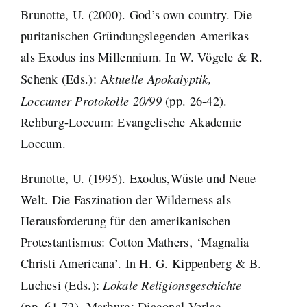
Brunotte, U. (2000). God’s own country. Die
puritanischen Gründungslegenden Amerikas
als Exodus ins Millennium. In W. Vögele & R.
ktuelle Apokalyptik,
Schenk (Eds.): A
Loccumer Protokolle 20/99
(pp. 26-42).
Rehburg-Loccum: Evangelische Akademie
Loccum.
Brunotte, U. (1995). Exodus,Wüste und Neue
Welt. Die Faszination der Wilderness als
Herausforderung für den amerikanischen
Protestantismus: Cotton Mathers‚ ‘Magnalia
Christi Americana’. In H. G. Kippenberg & B.
Lokale Religionsgeschichte
Luchesi (Eds.):
(pp. 61-72). Marburg: Diagonal-Verlag.