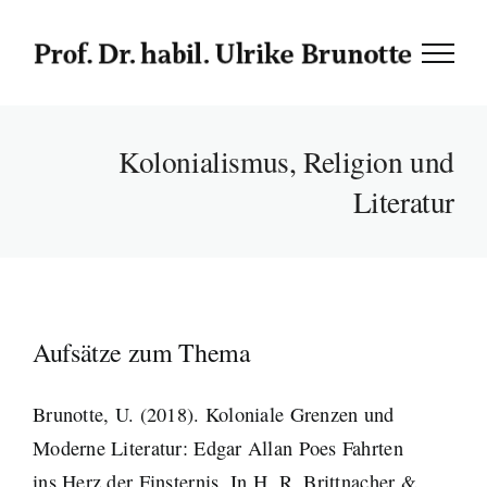
Zum
Inhalt
springen
Kolonialismus, Religion und
Literatur
Aufsätze zum Thema
Brunotte, U. (2018). Koloniale Grenzen und
Moderne Literatur: Edgar Allan Poes Fahrten
ins Herz der Finsternis. In H. R. Brittnacher &